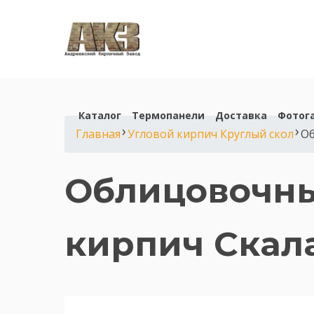
Каталог
Термопанели
Доставка
Фотог
›
›
Главная
Угловой кирпич Круглый скол
Об
Облицовочны
кирпич Скала